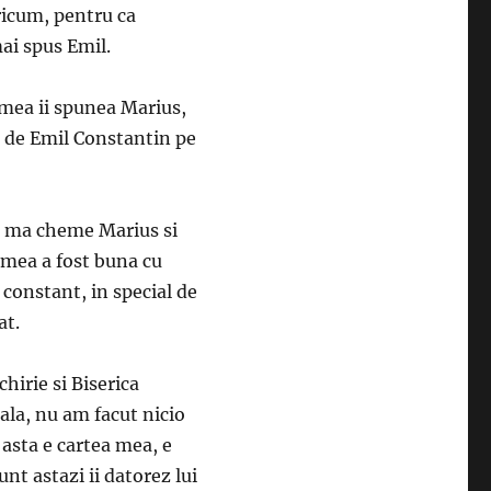
ricum, pentru ca
ai spus Emil.
lumea ii spunea Marius,
e de Emil Constantin pe
a ma cheme Marius si
umea a fost buna cu
constant, in special de
at.
hirie si Biserica
ala, nu am facut nicio
, asta e cartea mea, e
unt astazi ii datorez lui