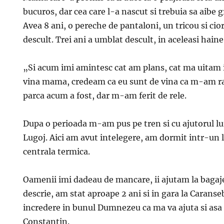
bucuros, dar cea care l-a nascut si trebuia sa aibe gr
Avea 8 ani, o pereche de pantaloni, un tricou si cior
descult. Trei ani a umblat descult, in aceleasi haine
„Si acum imi amintesc cat am plans, cat ma uitam in
vina mama, credeam ca eu sunt de vina ca m-am r
parca acum a fost, dar m-am ferit de rele.
Dupa o perioada m-am pus pe tren si cu ajutorul l
Lugoj. Aici am avut intelegere, am dormit intr-un 
centrala termica.
Oamenii imi dadeau de mancare, ii ajutam la bagaje
descrie, am stat aproape 2 ani si in gara la Carans
incredere in bunul Dumnezeu ca ma va ajuta si asa 
Constantin.