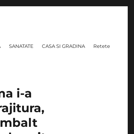
A
SANATATE
CASA SI GRADINA
Retete
a i-a
ajitura,
 umbalt