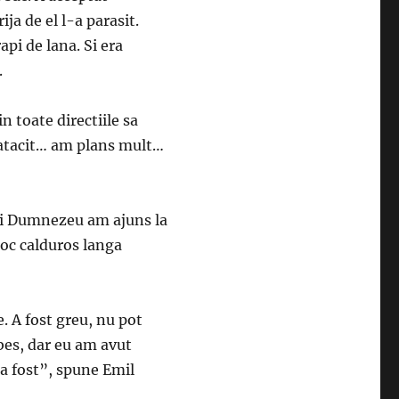
ija de el l-a parasit.
api de lana. Si era
.
 toate directiile sa
atacit… am plans mult…
ui Dumnezeu am ajuns la
loc calduros langa
. A fost greu, nu pot
ebes, dar eu am avut
a fost”, spune Emil