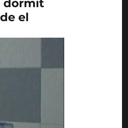
a dormit
 de el