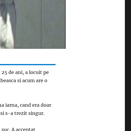
 25 de ani, a locuit pe
azbeasca si acum are o
na iarna, cand era doar
si s-a trezit singur.
n suc. A acceptat