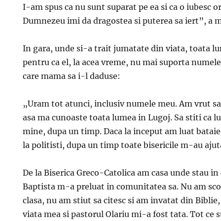
I-am spus ca nu sunt suparat pe ea si ca o iubesc o
Dumnezeu imi da dragostea si puterea sa iert”, a m
In gara, unde si-a trait jumatate din viata, toata 
pentru ca el, la acea vreme, nu mai suporta numel
care mama sa i-l daduse:
„Uram tot atunci, inclusiv numele meu. Am vrut s
asa ma cunoaste toata lumea in Lugoj. Sa stiti ca l
mine, dupa un timp. Daca la inceput am luat bataie 
la politisti, dupa un timp toate bisericile m-au ajut
De la Biserica Greco-Catolica am casa unde stau in c
Baptista m-a preluat in comunitatea sa. Nu am sco
clasa, nu am stiut sa citesc si am invatat din Biblie
viata mea si pastorul Olariu mi-a fost tata. Tot ce s