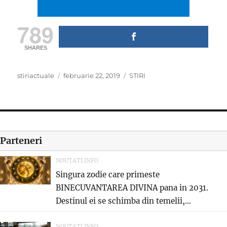
789
SHARES
Author
Posted
Categories
stiriactuale
februarie 22, 2019
STIRI
on
Parteneri
NOUTATI.INFO
Singura zodie care primeste
BINECUVANTAREA DIVINA pana in 2031.
Destinul ei se schimba din temelii,...
NOUTATI.INFO