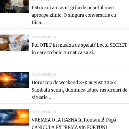
Patru ani am avut grija de nepotul meu
aproape zilnic. O singura conversatie cu
fiica...
NOUTATI.INFO
Pui OTET in masina de spalat? Locul SECRET
in care trebuie turnat ca sa ai...
NOUTATI.INFO
Horoscop de weekend 8-9 august 2026:
Sambata senin, duminica aduce rasturnari de
situatie…
NOUTATI.INFO
VREMEA O IA RAZNA în România! După
CANICULA EXTREMĂ vin FURTUNI