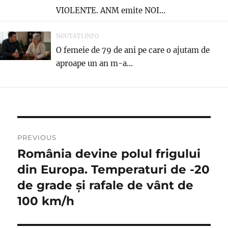
VIOLENTE. ANM emite NOI...
NOUTATI.INFO
O femeie de 79 de ani pe care o ajutam de
aproape un an m-a...
Navigare
PREVIOUS
în
România devine polul frigului
Previous
post:
din Europa. Temperaturi de -20
articole
de grade şi rafale de vânt de
100 km/h