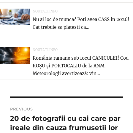
NOUTATI.INFO
Nu ai loc de munca? Poti avea CASS in 2026!
Cat trebuie sa platesti ca...
NOUTATI.INFO
România ramane sub focul CANICULEI! Cod
ROȘU și PORTOCALIU de la ANM.
Meteorologii avertizează: vin...
Navigare
PREVIOUS
în
20 de fotografii cu cai care par
Previous
post:
ireale din cauza frumusetii lor
articole