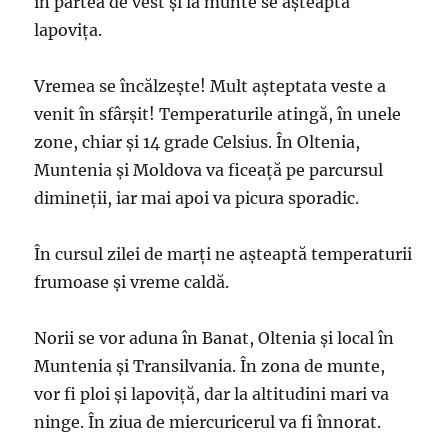
în partea de vest și la munte se așteaptă
lapovița.
Vremea se încălzește! Mult așteptata veste a
venit în sfârșit! Temperaturile atingă, în unele
zone, chiar și 14 grade Celsius. În Oltenia,
Muntenia și Moldova va ficeață pe parcursul
dimineții, iar mai apoi va picura sporadic.
În cursul zilei de marți ne așteaptă temperaturii
frumoase și vreme caldă.
Norii se vor aduna în Banat, Oltenia și local în
Muntenia și Transilvania. În zona de munte,
vor fi ploi și lapoviță, dar la altitudini mari va
ninge. În ziua de miercuricerul va fi înnorat.