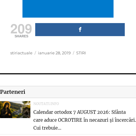
209
SHARES
Author
Posted
Categories
stiriactuale
ianuarie 28, 2019
STIRI
on
Parteneri
NOUTATI.INFO
Calendar ortodox 7 AUGUST 2026: Sfânta
care aduce OCROTIRE în necazuri și încercări.
Cui trebuie...