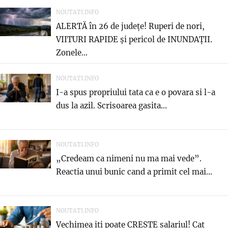
NOUTATI.INFO
ALERTĂ în 26 de județe! Ruperi de nori,
VIITURI RAPIDE și pericol de INUNDAȚII.
Zonele...
NOUTATI.INFO
I-a spus propriului tata ca e o povara si l-a
dus la azil. Scrisoarea gasita...
NOUTATI.INFO
„Credeam ca nimeni nu ma mai vede”.
Reactia unui bunic cand a primit cel mai...
NOUTATI.INFO
Vechimea iti poate CRESTE salariul! Cat