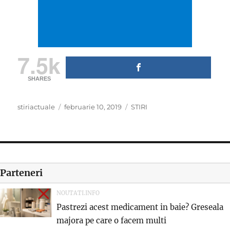
7.5k
SHARES
Author
Posted
Categories
stiriactuale
februarie 10, 2019
STIRI
on
Parteneri
NOUTATI.INFO
Pastrezi acest medicament in baie? Greseala
majora pe care o facem multi