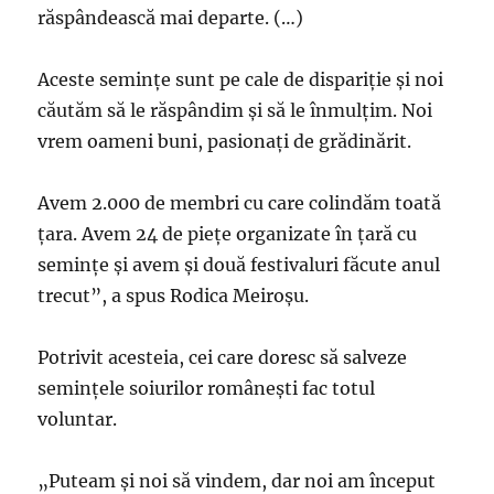
răspândească mai departe. (…)
Aceste seminţe sunt pe cale de dispariţie şi noi
căutăm să le răspândim şi să le înmulţim. Noi
vrem oameni buni, pasionaţi de grădinărit.
Avem 2.000 de membri cu care colindăm toată
ţara. Avem 24 de pieţe organizate în ţară cu
seminţe şi avem şi două festivaluri făcute anul
trecut”, a spus Rodica Meiroşu.
Potrivit acesteia, cei care doresc să salveze
seminţele soiurilor româneşti fac totul
voluntar.
„Puteam şi noi să vindem, dar noi am început