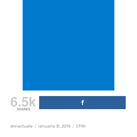
6.5k
SHARES
Author
Posted
Categories
stiriactuale
ianuarie 31, 2019
STIRI
on