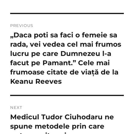
Navigare
PREVIOUS
în
„Daca poti sa faci o femeie sa
Previous
post:
rada, vei vedea cel mai frumos
articole
lucru pe care Dumnezeu l-a
facut pe Pamant.” Cele mai
frumoase citate de viață de la
Keanu Reeves
NEXT
Medicul Tudor Ciuhodaru ne
Next
post:
spune metodele prin care