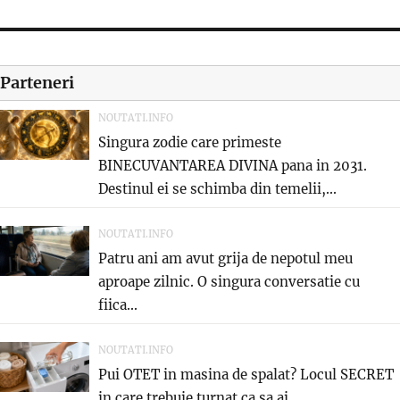
Parteneri
NOUTATI.INFO
Singura zodie care primeste
BINECUVANTAREA DIVINA pana in 2031.
Destinul ei se schimba din temelii,...
NOUTATI.INFO
Patru ani am avut grija de nepotul meu
aproape zilnic. O singura conversatie cu
fiica...
NOUTATI.INFO
Pui OTET in masina de spalat? Locul SECRET
in care trebuie turnat ca sa ai...