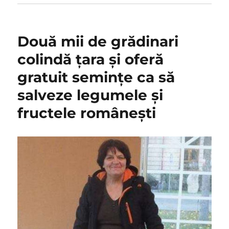
Două mii de grădinari
colindă ţara şi oferă
gratuit seminţe ca să
salveze legumele şi
fructele româneşti