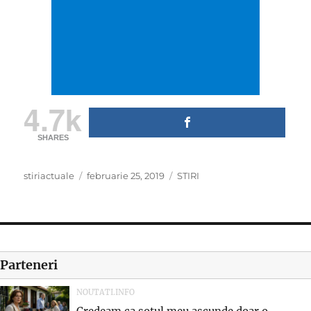
4.7k
SHARES
Author
Posted
Categories
stiriactuale
februarie 25, 2019
STIRI
on
Parteneri
NOUTATI.INFO