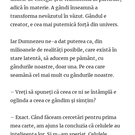
adică în materie. A gândi înseamnă a
transforma nevăzutul în văzut. Gândul e
creator, e cea mai puternică forţă din uni­vers.
Iar Dumnezeu ne-a dat puterea ca, din
milioanele de realităţi posibile, care există în
stare latentă, să aducem pe pământ, cu
gândurile noastre, doar una. Pe cea care
seamănă cel mai mult cu gândurile noastre.
– Vreţi să spuneţi că ceea ce ni se întâmplă e
oglinda a ceea ce gândim şi simţim?
– Exact. Când făceam cercetări pentru prima
mea carte, am ajuns la concluzia că celulele au
inteligenţa lor. Şi m-am speriat. Celulele