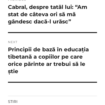
în
Cabral, despre tatăl lui: “Am
Previous
post:
stat de câteva ori să mă
articole
gândesc dacă-l urăsc”
NEXT
Principii de bază în educația
Next
post:
tibetană a copiilor pe care
orice părinte ar trebui să le
știe
STIRI