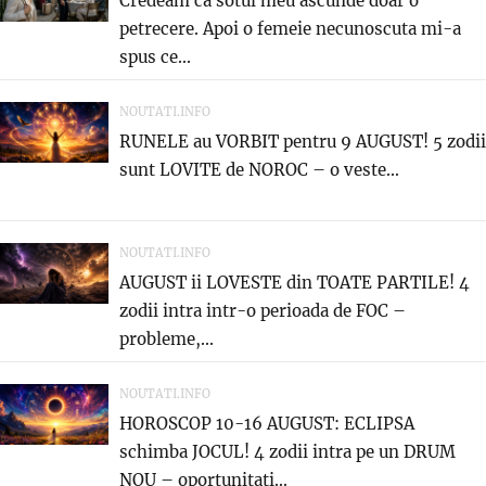
Credeam ca sotul meu ascunde doar o
petrecere. Apoi o femeie necunoscuta mi-a
spus ce...
NOUTATI.INFO
RUNELE au VORBIT pentru 9 AUGUST! 5 zodii
sunt LOVITE de NOROC – o veste...
NOUTATI.INFO
AUGUST ii LOVESTE din TOATE PARTILE! 4
zodii intra intr-o perioada de FOC –
probleme,...
NOUTATI.INFO
HOROSCOP 10-16 AUGUST: ECLIPSA
schimba JOCUL! 4 zodii intra pe un DRUM
NOU – oportunitati...