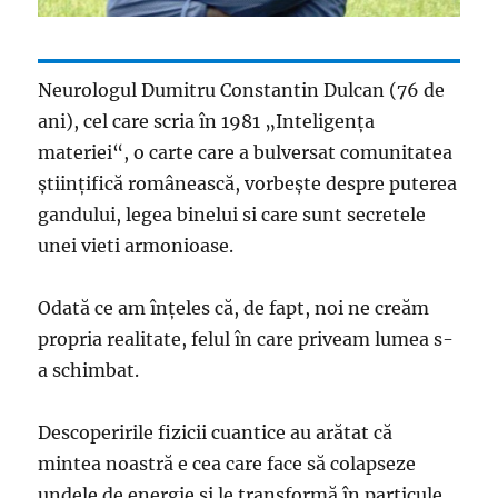
Neurologul Dumitru Constantin Dulcan (76 de
ani), cel care scria în 1981 „Inteligenţa
materiei“, o carte care a bulversat comunitatea
ştiinţifică românească, vorbeşte despre puterea
gandului, legea binelui si care sunt secretele
unei vieti armonioase.
Odată ce am înţeles că, de fapt, noi ne creăm
propria reali­tate, felul în care pri­veam lumea s-
a schimbat.
Descoperirile fizi­cii cuantice au arătat că
mintea noastră e cea care face să colap­seze
undele de energie şi le trans­formă în parti­cule,