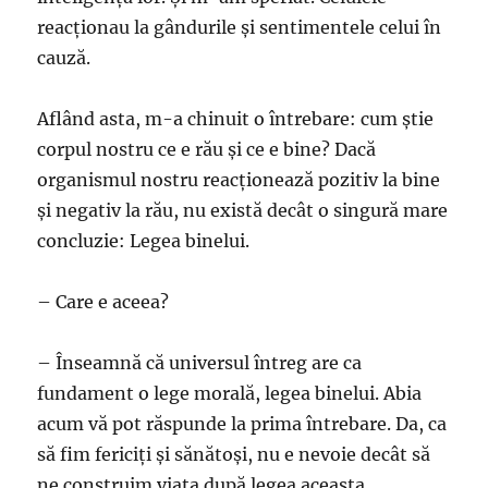
reacţionau la gândurile şi sentimentele celui în
cauză.
Aflând asta, m-a chinuit o întrebare: cum ştie
corpul nostru ce e rău şi ce e bine? Dacă
organismul nostru reacţionează pozitiv la bine
şi negativ la rău, nu există decât o singură mare
concluzie: Legea binelui.
– Care e aceea?
– Înseamnă că universul întreg are ca
fundament o lege morală, legea binelui. Abia
acum vă pot răs­pun­de la prima întrebare. Da, ca
să fim fericiţi şi să­nătoşi, nu e nevoie decât să
ne construim viaţa după legea aceasta.