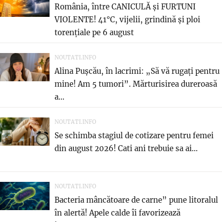
România, între CANICULĂ și FURTUNI
VIOLENTE! 41°C, vijelii, grindină și ploi
torențiale pe 6 august
NOUTATI.INFO
Alina Pușcău, în lacrimi: „Să vă rugați pentru
mine! Am 5 tumori”. Mărturisirea dureroasă
a...
NOUTATI.INFO
Se schimba stagiul de cotizare pentru femei
din august 2026! Cati ani trebuie sa ai...
NOUTATI.INFO
Bacteria mâncătoare de carne” pune litoralul
în alertă! Apele calde îi favorizează