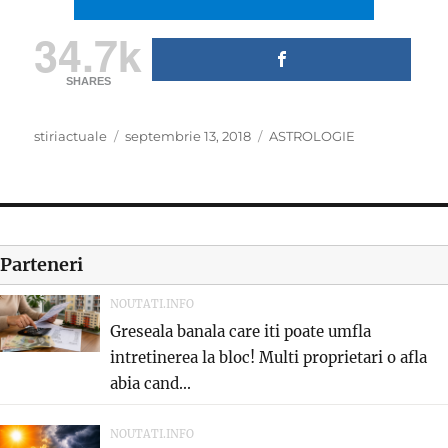
34.7k
SHARES
Author
Posted
Categories
stiriactuale
septembrie 13, 2018
ASTROLOGIE
on
Parteneri
NOUTATI.INFO
Greseala banala care iti poate umfla
intretinerea la bloc! Multi proprietari o afla
abia cand...
NOUTATI.INFO