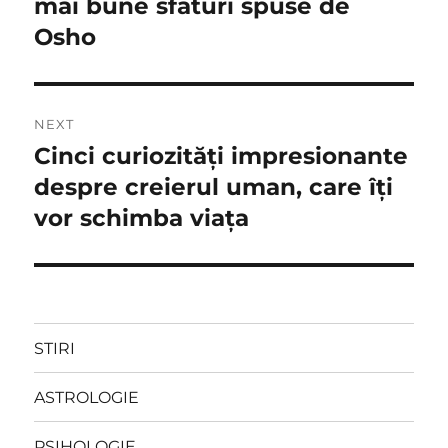
mai bune sfaturi spuse de
Osho
NEXT
Cinci curiozități impresionante
Next
post:
despre creierul uman, care îţi
vor schimba viaţa
STIRI
ASTROLOGIE
PSIHOLOGIE