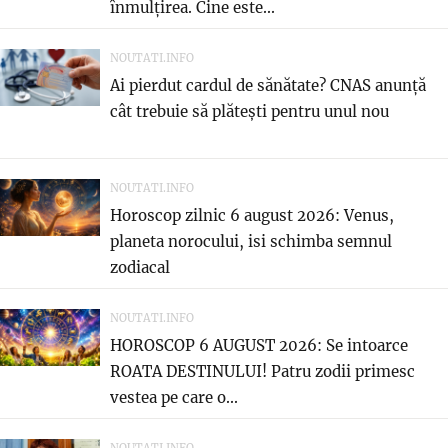
înmulțirea. Cine este...
NOUTATI.INFO
Ai pierdut cardul de sănătate? CNAS anunță
cât trebuie să plătești pentru unul nou
NOUTATI.INFO
Horoscop zilnic 6 august 2026: Venus,
planeta norocului, isi schimba semnul
zodiacal
NOUTATI.INFO
HOROSCOP 6 AUGUST 2026: Se intoarce
ROATA DESTINULUI! Patru zodii primesc
vestea pe care o...