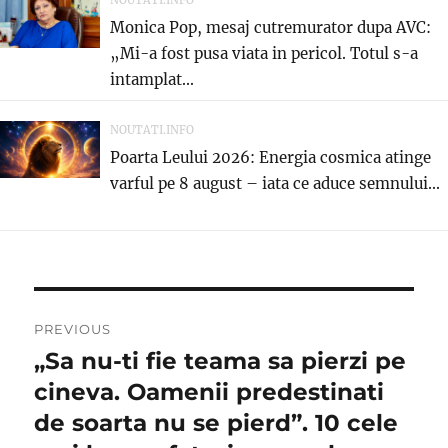
NOUTATI.INFO
Monica Pop, mesaj cutremurator dupa AVC:
„Mi-a fost pusa viata in pericol. Totul s-a
intamplat...
NOUTATI.INFO
Poarta Leului 2026: Energia cosmica atinge
varful pe 8 august – iata ce aduce semnului...
Navigare
PREVIOUS
în
„Sa nu-ti fie teama sa pierzi pe
Previous
post:
cineva. Oamenii predestinati
articole
de soarta nu se pierd”. 10 cele