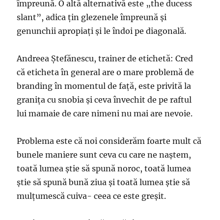
împreună. O altă alternativă este „the ducess
slant”, adica ţin glezenele împreună şi
genunchii apropiaţi şi le îndoi pe diagonală.
Andreea Ştefănescu, trainer de etichetă: Cred
că eticheta în general are o mare problemă de
branding în momentul de faţă, este privită la
graniţa cu snobia şi ceva învechit de pe raftul
lui mamaie de care nimeni nu mai are nevoie.
Problema este că noi considerăm foarte mult că
bunele maniere sunt ceva cu care ne naştem,
toată lumea ştie să spună noroc, toată lumea
ştie să spună bună ziua şi toată lumea ştie să
mulţumescă cuiva- ceea ce este greşit.