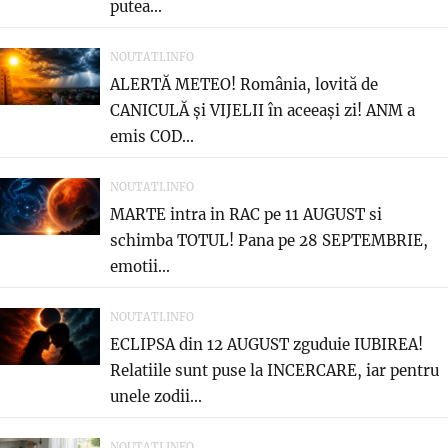
putea...
NOUTATI.INFO
ALERTĂ METEO! România, lovită de
CANICULĂ și VIJELII în aceeași zi! ANM a
emis COD...
NOUTATI.INFO
MARTE intra in RAC pe 11 AUGUST si
schimba TOTUL! Pana pe 28 SEPTEMBRIE,
emotii...
NOUTATI.INFO
ECLIPSA din 12 AUGUST zguduie IUBIREA!
Relatiile sunt puse la INCERCARE, iar pentru
unele zodii...
NOUTATI.INFO