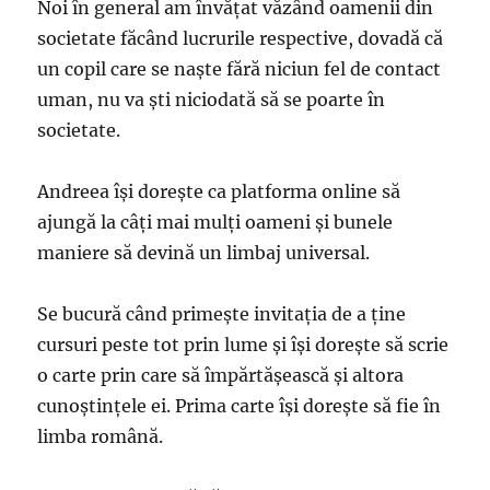
Noi în general am învăţat văzând oamenii din
societate făcând lucrurile respective, dovadă că
un copil care se naşte fără niciun fel de contact
uman, nu va şti niciodată să se poarte în
societate.
Andreea îşi doreşte ca platforma online să
ajungă la câţi mai mulţi oameni şi bunele
maniere să devină un limbaj universal.
Se bucură când primeşte invitaţia de a ţine
cursuri peste tot prin lume şi îşi doreşte să scrie
o carte prin care să împărtăşească şi altora
cunoştinţele ei. Prima carte îşi doreşte să fie în
limba română.