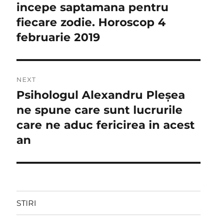
post:
incepe saptamana pentru
articole
fiecare zodie. Horoscop 4
februarie 2019
NEXT
Psihologul Alexandru Pleșea
Next
post:
ne spune care sunt lucrurile
care ne aduc fericirea in acest
an
STIRI