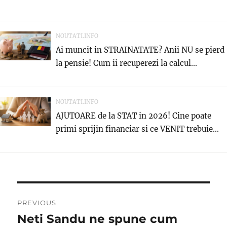
NOUTATI.INFO
Ai muncit in STRAINATATE? Anii NU se pierd
la pensie! Cum ii recuperezi la calcul...
NOUTATI.INFO
AJUTOARE de la STAT in 2026! Cine poate
primi sprijin financiar si ce VENIT trebuie...
Navigare
PREVIOUS
în
Neti Sandu ne spune cum
Previous