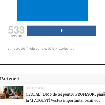
533
SHARES
Author
Posted
Categories
stiriactuale
februarie 4, 2019
Curiozitati
on
Parteneri
NOUTATI.INFO
OFICIAL! 1.500 de lei pentru PROFESORI până
la 31 AUGUST! Vestea importantă: banii vor