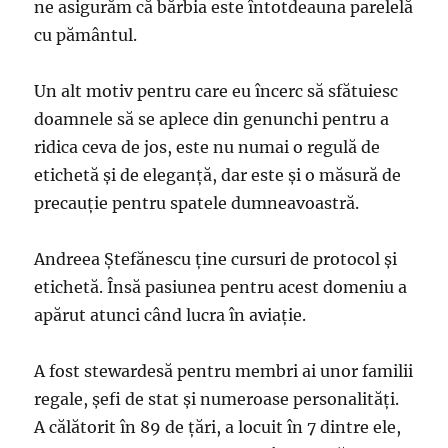
ne asigurăm că bărbia este întotdeauna parelelă
cu pământul.
Un alt motiv pentru care eu încerc să sfătuiesc
doamnele să se aplece din genunchi pentru a
ridica ceva de jos, este nu numai o regulă de
etichetă şi de eleganţă, dar este şi o măsură de
precauţie pentru spatele dumneavoastră.
Andreea Ştefănescu ţine cursuri de protocol şi
etichetă. Însă pasiunea pentru acest domeniu a
apărut atunci când lucra în aviaţie.
A fost stewardesă pentru membri ai unor familii
regale, şefi de stat şi numeroase personalităţi.
A călătorit în 89 de ţări, a locuit în 7 dintre ele,