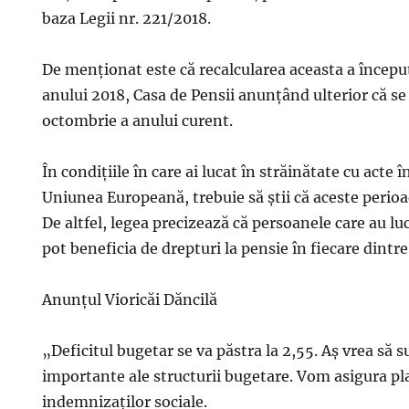
baza Legii nr. 221/2018.
De menționat este că recalcularea aceasta a începu
anului 2018, Casa de Pensii anunțând ulterior că s
octombrie a anului curent.
În condițiile în care ai lucat în străinătate cu acte î
Uniunea Europeană, trebuie să știi că aceste perioade
De altfel, legea precizează că persoanele care au lu
pot beneficia de drepturi la pensie în fiecare dintre
Anunțul Vioricăi Dăncilă
„Deficitul bugetar se va păstra la 2,55. Aș vrea să su
importante ale structurii bugetare. Vom asigura pla
indemnizaților sociale.