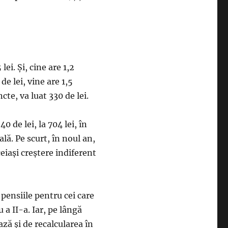
lei. Și, cine are 1,2
e lei, vine are 1,5
cte, va luat 330 de lei.
 de lei, la 704 lei, în
lă. Pe scurt, în noul an,
eiași creștere indiferent
 pensiile pentru cei care
 a II-a. Iar, pe lângă
ză și de recalcularea în