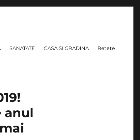
A
SANATATE
CASA SI GRADINA
Retete
019!
 anul
 mai