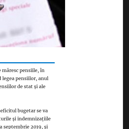
e măresc pensiile, în
 legea pensiilor, anul
siilor de stat și ale
ficitul bugetar se va
turile și indemnizațiile
na septembrie 2019, și