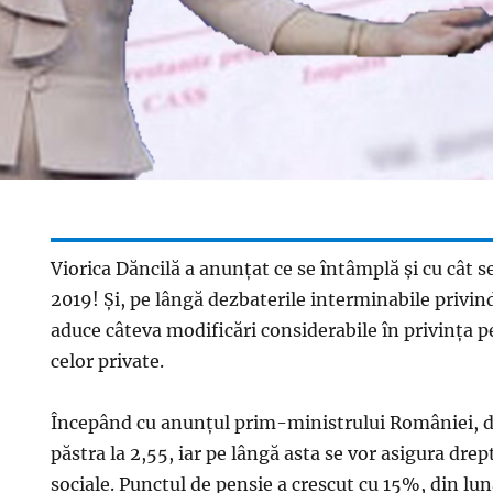
Viorica Dăncilă a anunțat ce se întâmplă și cu cât s
2019! Și, pe lângă dezbaterile interminabile privind
aduce câteva modificări considerabile în privința pen
celor private.
Începând cu anunțul prim-ministrului României, de
păstra la 2,55, iar pe lângă asta se vor asigura drep
sociale. Punctul de pensie a crescut cu 15%, din lu