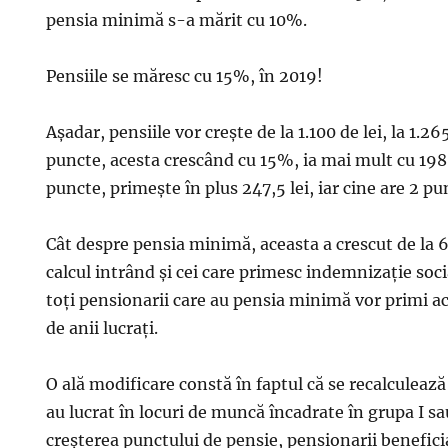
pensia minimă s-a mărit cu 10%.
Pensiile se măresc cu 15%, în 2019!
Așadar, pensiile vor crește de la 1.100 de lei, la 1.265 
puncte, acesta crescând cu 15%, ia mai mult cu 198 d
puncte, primește în plus 247,5 lei, iar cine are 2 pun
Cât despre pensia minimă, aceasta a crescut de la 640
calcul intrând și cei care primesc indemnizație socia
toți pensionarii care au pensia minimă vor primi ac
de anii lucrați.
O ală modificare constă în faptul că se recalculează
au lucrat în locuri de muncă încadrate în grupa I sau
creșterea punctului de pensie, pensionarii beneficia