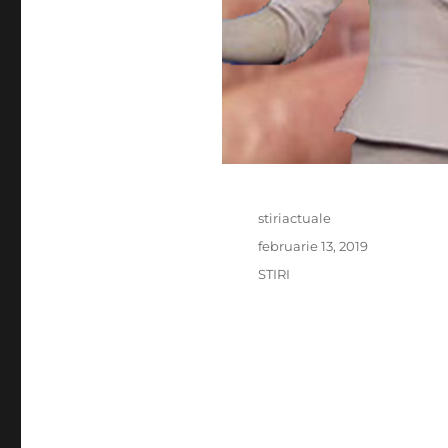
Author
stiriactuale
Posted
februarie 13, 2019
on
Categories
STIRI