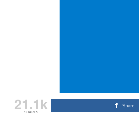
21.1k
Share
SHARES