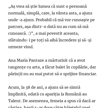
„Aș vrea să știe lumea că sunt o persoană
normală, simplă, care, la vârsta asta, a ajuns
unde-a ajuns. Probabil că mă vor cunoaște pe
parcurs, așa dintr-o dată nu au cum să mă
cunoască. :)”, a mai povestit aceasta,
sfătuindu-i pe toți să aibă încredere și să-și
urmeze visul.
Ana Maria Pantaze a mărturisit că a avut
tangențe cu arta, a făcut balet în copilărie, dar
părinții nu au mai putut să o sprijine financiar.
Acum, la 38 de ani, a ajuns să se simtă
împlinită, odată cu apariția la Românii au
Talent. De asemenea, femeia a spus că dacă ar
câștiga, banii s-ar duce către băiețelul unei