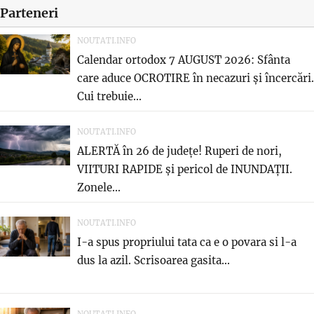
Parteneri
NOUTATI.INFO
Calendar ortodox 7 AUGUST 2026: Sfânta
care aduce OCROTIRE în necazuri și încercări.
Cui trebuie...
NOUTATI.INFO
ALERTĂ în 26 de județe! Ruperi de nori,
VIITURI RAPIDE și pericol de INUNDAȚII.
Zonele...
NOUTATI.INFO
I-a spus propriului tata ca e o povara si l-a
dus la azil. Scrisoarea gasita...