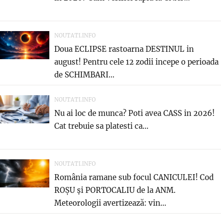
NOUTATI.INFO
Doua ECLIPSE rastoarna DESTINUL in
august! Pentru cele 12 zodii incepe o perioada
de SCHIMBARI...
NOUTATI.INFO
Nu ai loc de munca? Poti avea CASS in 2026!
Cat trebuie sa platesti ca...
NOUTATI.INFO
România ramane sub focul CANICULEI! Cod
ROȘU și PORTOCALIU de la ANM.
Meteorologii avertizează: vin...