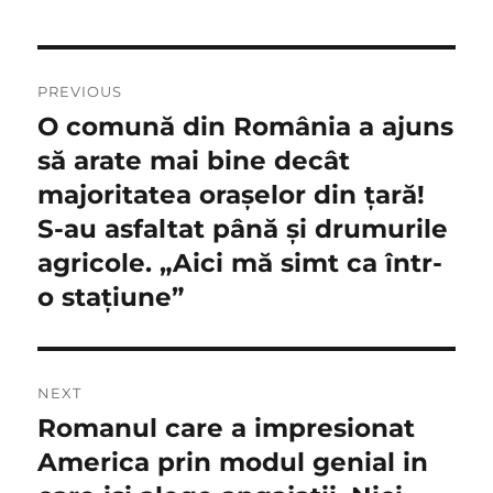
Navigare
PREVIOUS
în
O comună din România a ajuns
Previous
post:
să arate mai bine decât
articole
majoritatea orașelor din țară!
S-au asfaltat până și drumurile
agricole. „Aici mă simt ca într-
o stațiune”
NEXT
Romanul care a impresionat
Next
post:
America prin modul genial in