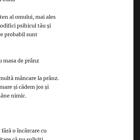
eten al omului, mai ales
difici psihicul tău şi
re probabil sunt
ru masa de prânz
 multă mâncare la prânz.
mare şi cădem jos şi
mâne nimic.
 fără o încărcare cu
tare că nu soliciţi