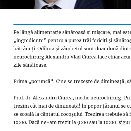
Pe lângă alimentaţie sănătoasă şi mişcare, mai este
„ingrediente” pentru a putea trăi fericiţi şi sănăto
bătrâneţi. Odihna şi zâmbetul sunt doar două dintr
neurochirurg Alexandru Vlad Ciurea face chiar acu
zile sănătoase.
Prima „poruncă”: Cine se trezeşte de dimineaţă, s
Prof. dr. Alexandru Ciurea, medic neurochirurg: Pr
trezim cât mai de dimineaţă! În popor ţăranul se cul
se scoală la cântatul cocoşului. Trezirea trebuie să 
10:00. Dacă ne-am trezit la 9:00 sau la 10:00, sigu