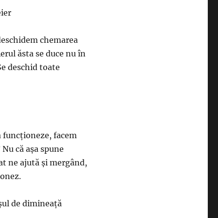
ier
 deschidem chemarea
Aerul ăsta se duce nu în
Se deschid toate
să funcţioneze, facem
? Nu că aşa spune
at ne ajută şi mergând,
ponez.
şul de dimineaţă