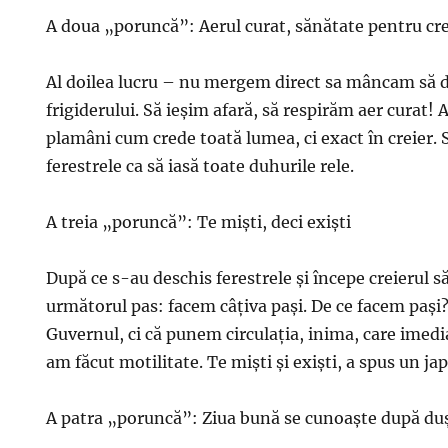
A doua „poruncă”: Aerul curat, sănătate pentru cre
Al doilea lucru – nu mergem direct sa mâncam să
frigiderului. Să ieşim afară, să respirăm aer curat! 
plamâni cum crede toată lumea, ci exact în creier. 
ferestrele ca să iasă toate duhurile rele.
A treia „poruncă”: Te mişti, deci exişti
După ce s-au deschis ferestrele şi începe creierul 
următorul pas: facem câţiva paşi. De ce facem paşi
Guvernul, ci că punem circulaţia, inima, care imedi
am făcut motilitate. Te mişti şi exişti, a spus un ja
A patra „poruncă”: Ziua bună se cunoaşte după du