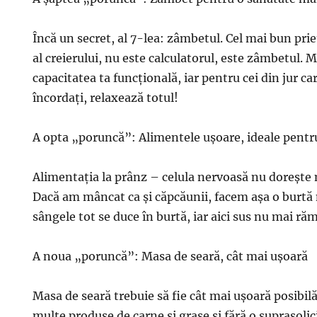
Încă un secret, al 7-lea: zâmbetul. Cel mai bun pri
al creierului, nu este calculatorul, este zâmbetul. Mo
capacitatea ta funcţională, iar pentru cei din jur ca
încordaţi, relaxează totul!
A opta „poruncă”: Alimentele uşoare, ideale pent
Alimentaţia la prânz – celula nervoasă nu doreşte
Dacă am mâncat ca şi căpcăunii, facem aşa o burtă 
sângele tot se duce în burtă, iar aici sus nu mai ră
A noua „poruncă”: Masa de seară, cât mai uşoară
Masa de seară trebuie să fie cât mai uşoară posibilă
multe produse de carne şi grase şi fără o suprasolici