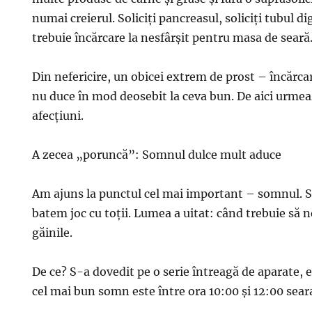
numai creierul. Soliciţi pancreasul, soliciţi tubul di
trebuie încărcare la nesfârşit pentru masa de seară
Din nefericire, un obicei extrem de prost – încărcar
nu duce în mod deosebit la ceva bun. De aici urmea
afecţiuni.
A zecea „poruncă”: Somnul dulce mult aduce
Am ajuns la punctul cel mai important – somnul. 
batem joc cu toţii. Lumea a uitat: când trebuie să 
găinile.
De ce? S-a dovedit pe o serie întreagă de aparate, 
cel mai bun somn este între ora 10:00 și 12:00 sear