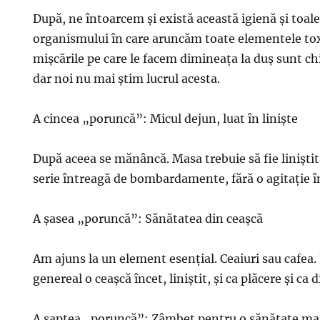
După, ne întoarcem şi există această igienă şi toale
organismului în care aruncăm toate elementele tox
mişcările pe care le facem dimineaţa la duş sunt ch
dar noi nu mai ştim lucrul acesta.
A cincea „poruncă”: Micul dejun, luat în linişte
După aceea se mănâncă. Masa trebuie să fie liniştită
serie întreagă de bombardamente, fără o agitaţie î
A şasea „poruncă”: Sănătatea din ceaşcă
Am ajuns la un element esenţial. Ceaiuri sau cafea. 
genereal o ceaşcă încet, liniştit, şi ca plăcere şi ca d
A şaptea „poruncă”: Zâmbet pentru o sănătate ma