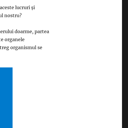
aceste lucruri şi
ul nostru?
eierului doarme, partea
ate organele
întreg organismul se