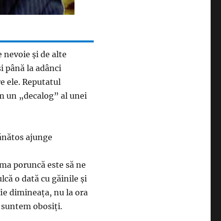
 nevoie şi de alte
şi până la adânci
e ele. Reputatul
m un „decalog” al unei
ănătos ajunge
ima poruncă este să ne
că o dată cu găinile şi
fie dimineaţa, nu la ora
r suntem obosiţi.