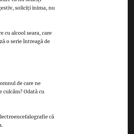
gestiv, soliciţi inima, nu
.
e cu alcool seara, care
ză o serie întreagă de
Somnul de care ne
ne culcăm? Odată cu
electroencefalografie că
a.