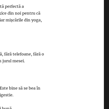
tă perfectă a
ice din noi pentru că
iar mişcările din yoga,
, fără telefoane, fără o
n jurul mesei.
Este bine să se bea în
igestie.
i bună