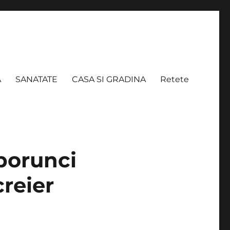
A
SANATATE
CASA SI GRADINA
Retete
porunci
creier