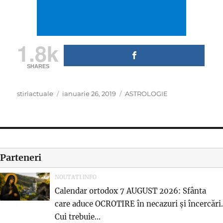
1.8k
SHARES
Author
Posted
Categories
stiriactuale
ianuarie 26, 2019
ASTROLOGIE
on
Parteneri
NOUTATI.INFO
Calendar ortodox 7 AUGUST 2026: Sfânta
care aduce OCROTIRE în necazuri și încercări.
Cui trebuie...