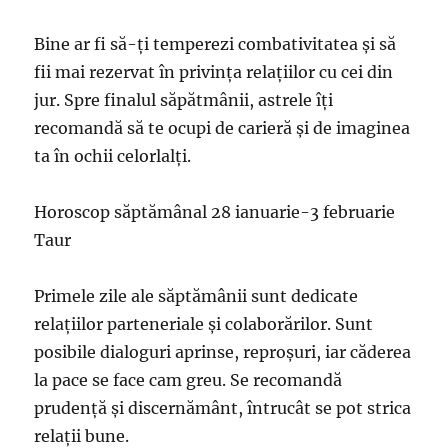
Bine ar fi să-ți temperezi combativitatea şi să
fii mai rezervat în privinţa relaţiilor cu cei din
jur. Spre finalul săpătmânii, astrele îţi
recomandă să te ocupi de carieră şi de imaginea
ta în ochii celorlalţi.
Horoscop săptămânal 28 ianuarie-3 februarie
Taur
Primele zile ale săptămânii sunt dedicate
relaţiilor parteneriale şi colaborărilor. Sunt
posibile dialoguri aprinse, reproşuri, iar căderea
la pace se face cam greu. Se recomandă
prudenţă şi discernământ, întrucât se pot strica
relaţii bune.