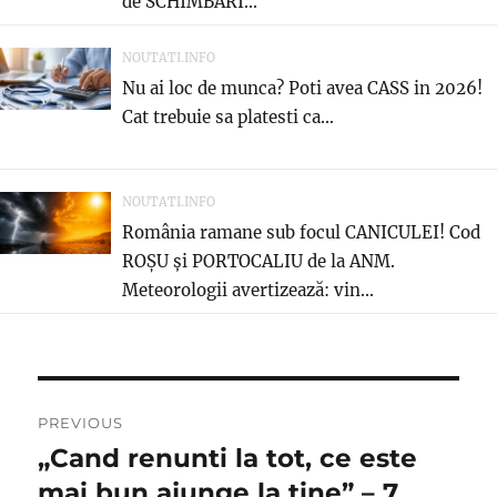
de SCHIMBARI...
NOUTATI.INFO
Nu ai loc de munca? Poti avea CASS in 2026!
Cat trebuie sa platesti ca...
NOUTATI.INFO
România ramane sub focul CANICULEI! Cod
ROȘU și PORTOCALIU de la ANM.
Meteorologii avertizează: vin...
Navigare
PREVIOUS
în
„Cand renunti la tot, ce este
Previous
post:
mai bun ajunge la tine” – 7
articole