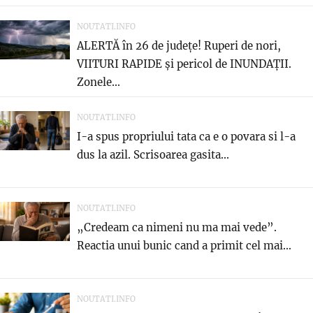
NOUTATI.INFO
ALERTĂ în 26 de județe! Ruperi de nori,
VIITURI RAPIDE și pericol de INUNDAȚII.
Zonele...
NOUTATI.INFO
I-a spus propriului tata ca e o povara si l-a
dus la azil. Scrisoarea gasita...
NOUTATI.INFO
„Credeam ca nimeni nu ma mai vede”.
Reactia unui bunic cand a primit cel mai...
NOUTATI.INFO