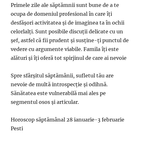
Primele zile ale săptămnii sunt bune de a te
ocupa de domeniul profesional în care îţi
desfăşori activitatea şi de imaginea ta în ochii
celorlalţi. Sunt posibile discuţii delicate cu un
şef, astfel că fii prudent şi susţine-ţi punctul de
vedere cu argumente viabile. Famila îţi este
alături şi îţi oferă tot spirjinul de care ai nevoie
Spre sfârşitul săptămânii, sufletul tău are
nevoie de multă introspecţie şi odihnă.
Sănătatea este vulnerabilă mai ales pe
segmentul osos și articular.
Horoscop săptămânal 28 ianuarie-3 februarie
Pesti