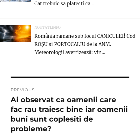
Cat trebuie sa platesti ca...
NOUTATI.INFO
România ramane sub focul CANICULEI! Cod
ROȘU și PORTOCALIU de la ANM.
Meteorologii avertizează: vin...
Navigare
PREVIOUS
în
Ai observat ca oamenii care
Previous
post:
fac rau traiesc bine iar oamenii
articole
buni sunt coplesiti de
probleme?