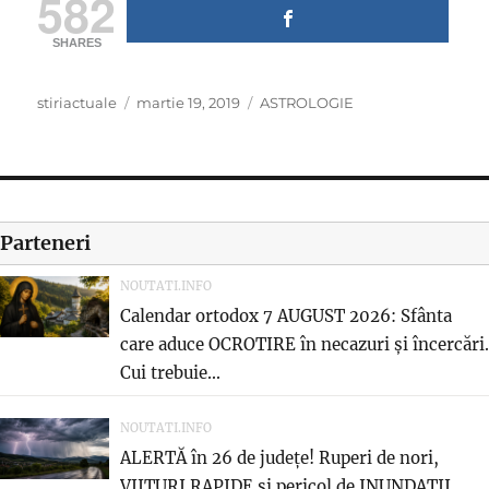
582
SHARES
Author
Posted
Categories
stiriactuale
martie 19, 2019
ASTROLOGIE
on
Parteneri
NOUTATI.INFO
Calendar ortodox 7 AUGUST 2026: Sfânta
care aduce OCROTIRE în necazuri și încercări.
Cui trebuie...
NOUTATI.INFO
ALERTĂ în 26 de județe! Ruperi de nori,
VIITURI RAPIDE și pericol de INUNDAȚII.