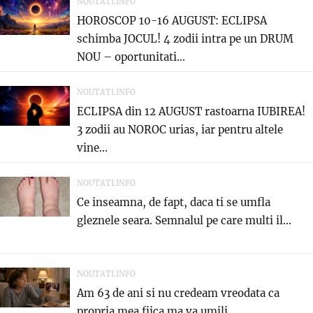
NOUTATI.INFO
HOROSCOP 10-16 AUGUST: ECLIPSA
schimba JOCUL! 4 zodii intra pe un DRUM
NOU – oportunitati...
NOUTATI.INFO
ECLIPSA din 12 AUGUST rastoarna IUBIREA!
3 zodii au NOROC urias, iar pentru altele
vine...
NOUTATI.INFO
Ce inseamna, de fapt, daca ti se umfla
gleznele seara. Semnalul pe care multi il...
NOUTATI.INFO
Am 63 de ani si nu credeam vreodata ca
propria mea fiica ma va umili...