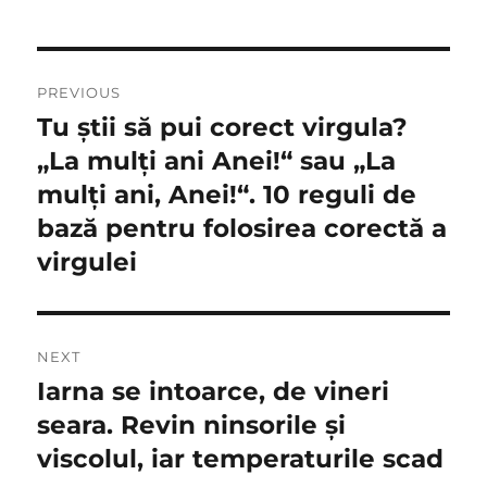
Navigare
PREVIOUS
în
Tu știi să pui corect virgula?
Previous
post:
„La mulţi ani Anei!“ sau „La
articole
mulţi ani, Anei!“. 10 reguli de
bază pentru folosirea corectă a
virgulei
NEXT
Iarna se intoarce, de vineri
Next
post:
seara. Revin ninsorile şi
viscolul, iar temperaturile scad