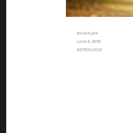
Author
stiriactuale
Posted
iunie 6, 2018
on
Categories
ASTROLOGIE