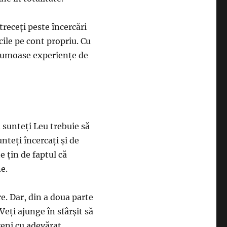
treceţi peste încercări
icile pe cont propriu. Cu
frumoase experienţe de
sunteţi Leu trebuie să
nteţi încercaţi şi de
 ţin de faptul că
e.
e. Dar, din a doua parte
Veţi ajunge în sfârşit să
veni cu adevărat