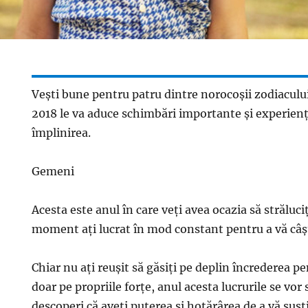
Veşti bune pentru patru dintre norocoşii zodiacului
2018 le va aduce schimbări importante şi experienţ
împlinirea.
Gemeni
Acesta este anul în care veţi avea ocazia să străluci
moment aţi lucrat în mod constant pentru a vă câ
Chiar nu aţi reuşit să găsiţi pe deplin încrederea p
doar pe propriile forţe, anul acesta lucrurile se vor 
descoperi că aveţi puterea şi hotărârea de a vă susţi