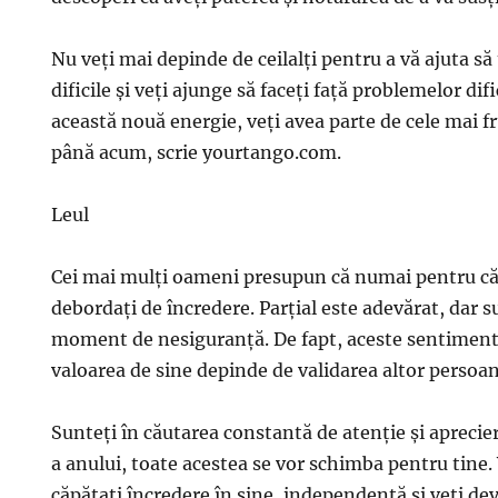
Nu veţi mai depinde de ceilalţi pentru a vă ajuta să 
dificile şi veţi ajunge să faceţi faţă problemelor dif
această nouă energie, veţi avea parte de cele mai 
până acum, scrie yourtango.com.
Leul
Cei mai mulţi oameni presupun că numai pentru că 
debordaţi de încredere. Parţial este adevărat, dar su
moment de nesiguranţă. De fapt, aceste sentimente
valoarea de sine depinde de validarea altor persoan
Sunteţi în căutarea constantă de atenţie şi aprecier
a anului, toate acestea se vor schimba pentru tine. 
căpătaţi încredere în sine, independenţă şi veţi de