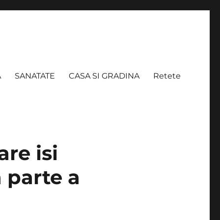
A
SANATATE
CASA SI GRADINA
Retete
re isi
 parte a