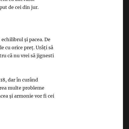
ut de cei din jur.
echilibrul şi pacea. De
e cu orice preţ. Urâţi să
tru că nu vrei să jignesti
018, dar în curând
 prea multe probleme
cea şi armonie vor fi cei