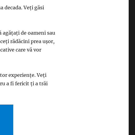
ua decada. Veţi găsi
vă agăţaţi de oameni sau
ceţi rădăcini prea uşor,
cative care vă vor
stor experienţe. Veţi
 a fi fericit ţi a trăi