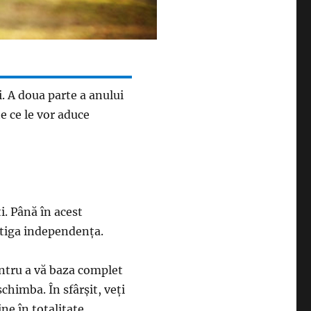
. A doua parte a anului
e ce le vor aduce
ţi. Până în acest
ştiga independenţa.
entru a vă baza complet
schimba. În sfârşit, veţi
ne în totalitate.