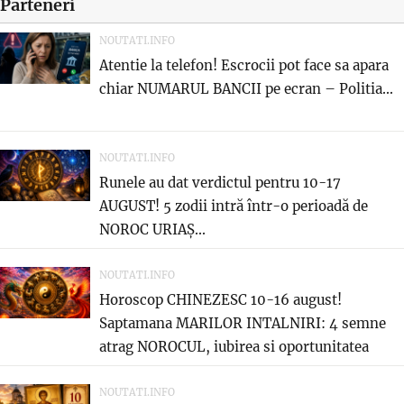
Parteneri
NOUTATI.INFO
Atentie la telefon! Escrocii pot face sa apara
chiar NUMARUL BANCII pe ecran – Politia...
NOUTATI.INFO
Runele au dat verdictul pentru 10-17
AUGUST! 5 zodii intră într-o perioadă de
NOROC URIAȘ...
NOUTATI.INFO
Horoscop CHINEZESC 10-16 august!
Saptamana MARILOR INTALNIRI: 4 semne
atrag NOROCUL, iubirea si oportunitatea
care...
NOUTATI.INFO