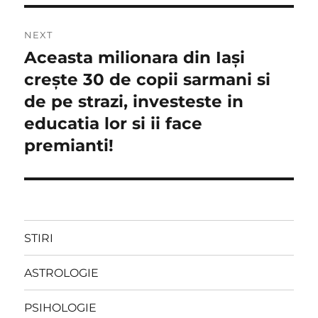
NEXT
Aceasta milionara din Iași
Next
post:
creşte 30 de copii sarmani si
de pe strazi, investeste in
educatia lor si ii face
premianti!
STIRI
ASTROLOGIE
PSIHOLOGIE