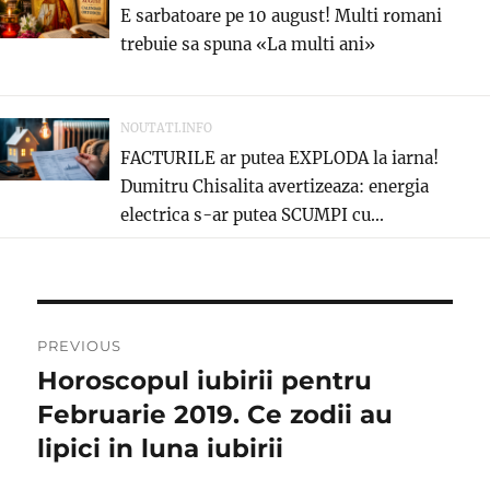
E sarbatoare pe 10 august! Multi romani
trebuie sa spuna «La multi ani»
NOUTATI.INFO
FACTURILE ar putea EXPLODA la iarna!
Dumitru Chisalita avertizeaza: energia
electrica s-ar putea SCUMPI cu...
Navigare
PREVIOUS
în
Horoscopul iubirii pentru
Previous
post:
Februarie 2019. Ce zodii au
articole
lipici in luna iubirii