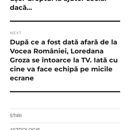
dacă…
NEXT
După ce a fost dată afară de la
Next
post:
Vocea României, Loredana
Groza se întoarce la TV. Iată cu
cine va face echipă pe micile
ecrane
STIRI
ASTROLOGIE