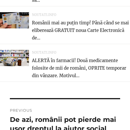
sa...
NOUTATI.INFO
Românii mai au puțin timp! Până când se mai
eliberează GRATUIT noua Carte Electronică
de...
NOUTATI.INFO
ALERTĂ în farmacii! Două medicamente
folosite de mii de români, OPRITE temporar
din vânzare. Motivul...
Navigare
PREVIOUS
în
De azi, românii pot pierde mai
Previous
post:
ușor dreptul la ajutor social
articole