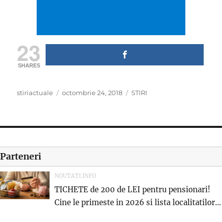
23
SHARES
Author
Posted
Categories
stiriactuale
octombrie 24, 2018
STIRI
on
Parteneri
NOUTATI.INFO
TICHETE de 200 de LEI pentru pensionari!
Cine le primeste in 2026 si lista localitatilor...