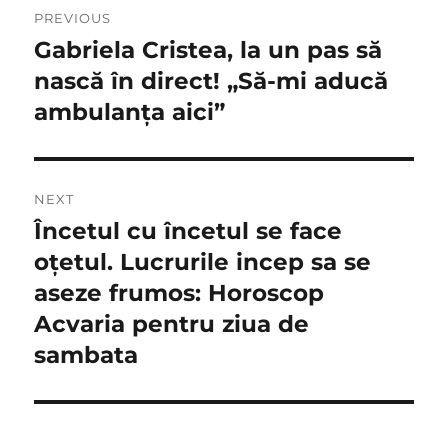
PREVIOUS
în
Gabriela Cristea, la un pas să
Previous
post:
nască în direct! „Să-mi aducă
articole
ambulanța aici”
NEXT
Încetul cu încetul se face
Next
post:
oţetul. Lucrurile incep sa se
aseze frumos: Horoscop
Acvaria pentru ziua de
sambata