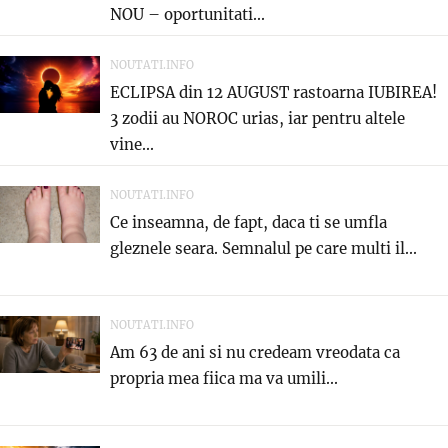
NOU – oportunitati...
NOUTATI.INFO
ECLIPSA din 12 AUGUST rastoarna IUBIREA!
3 zodii au NOROC urias, iar pentru altele
vine...
NOUTATI.INFO
Ce inseamna, de fapt, daca ti se umfla
gleznele seara. Semnalul pe care multi il...
NOUTATI.INFO
Am 63 de ani si nu credeam vreodata ca
propria mea fiica ma va umili...