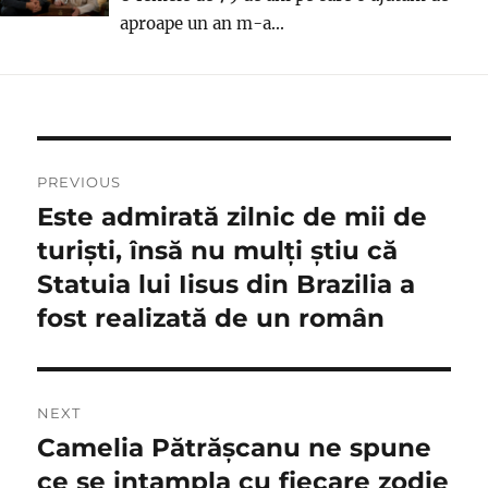
aproape un an m-a...
Navigare
PREVIOUS
în
Este admirată zilnic de mii de
Previous
post:
turiști, însă nu mulți știu că
articole
Statuia lui Iisus din Brazilia a
fost realizată de un român
NEXT
Camelia Pătrășcanu ne spune
Next
post:
ce se intampla cu fiecare zodie