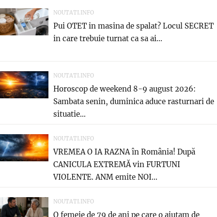
NOUTATI.INFO
Pui OTET in masina de spalat? Locul SECRET
in care trebuie turnat ca sa ai...
NOUTATI.INFO
Horoscop de weekend 8-9 august 2026:
Sambata senin, duminica aduce rasturnari de
situatie…
NOUTATI.INFO
VREMEA O IA RAZNA în România! După
CANICULA EXTREMĂ vin FURTUNI
VIOLENTE. ANM emite NOI...
NOUTATI.INFO
O femeie de 79 de ani pe care o ajutam de