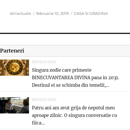
Author
Posted
Categories
stiriactuale
februarie 10, 2019
CASA SI GRADINA
on
Parteneri
NOUTATI.INFO
Singura zodie care primeste
BINECUVANTAREA DIVINA pana in 2031.
Destinul ei se schimba din temelii,...
NOUTATI.INFO
Patru ani am avut grija de nepotul meu
aproape zilnic. O singura conversatie cu
fiica...