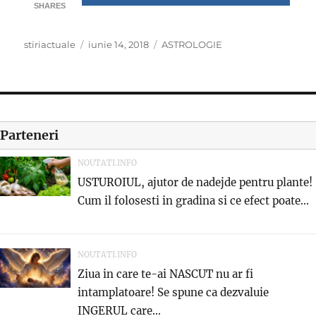
SHARES
Author
Posted
Categories
stiriactuale
iunie 14, 2018
ASTROLOGIE
on
Parteneri
NOUTATI.INFO
USTUROIUL, ajutor de nadejde pentru plante!
Cum il folosesti in gradina si ce efect poate...
NOUTATI.INFO
Ziua in care te-ai NASCUT nu ar fi
intamplatoare! Se spune ca dezvaluie
INGERUL care...