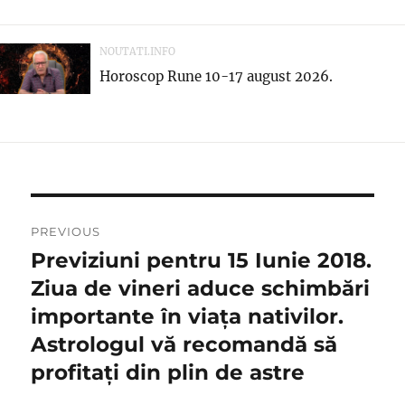
NOUTATI.INFO
Horoscop Rune 10-17 august 2026.
Navigare
PREVIOUS
în
Previziuni pentru 15 Iunie 2018.
Previous
post:
Ziua de vineri aduce schimbări
articole
importante în viața nativilor.
Astrologul vă recomandă să
profitați din plin de astre