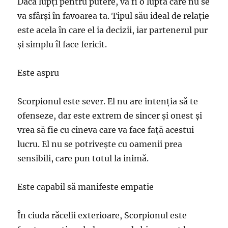
Dacă lupți pentru putere, va fi o luptă care nu se
va sfârși în favoarea ta. Tipul său ideal de relație
este acela în care el ia decizii, iar partenerul pur
și simplu îl face fericit.
Este aspru
Scorpionul este sever. El nu are intenția să te
ofenseze, dar este extrem de sincer și onest și
vrea să fie cu cineva care va face față acestui
lucru. El nu se potrivește cu oamenii prea
sensibili, care pun totul la inimă.
Este capabil să manifeste empatie
În ciuda răcelii exterioare, Scorpionul este