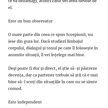
te va dezamăgi, atunci când vei avea nevoie de
el.
Este un bun observator
O mare parte din ceea ce spun Scorpionii, nu
iese din gura lor. Dacă studiezi limbajul
corpului, dialogul și tonul pe care îl folosește în
anumite situații, îl vei înțelege mai bine.
Deși poate fi dur și direct, el știe să-și păstreze
decența, dar ca partener trebuie să știi că e mai
bine să-l scoți din situațiile în care nu se simte
comod.
Este independent