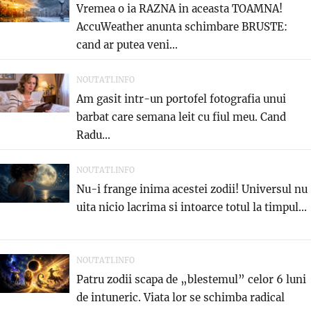
Vremea o ia RAZNA in aceasta TOAMNA!
AccuWeather anunta schimbare BRUSTE:
cand ar putea veni...
NOUTATI.INFO
Am gasit intr-un portofel fotografia unui
barbat care semana leit cu fiul meu. Cand
Radu...
NOUTATI.INFO
Nu-i frange inima acestei zodii! Universul nu
uita nicio lacrima si intoarce totul la timpul...
NOUTATI.INFO
Patru zodii scapa de „blestemul” celor 6 luni
de intuneric. Viata lor se schimba radical