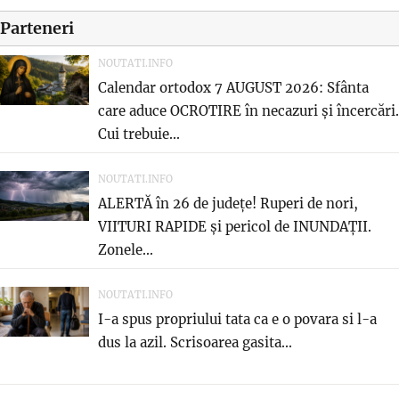
Parteneri
NOUTATI.INFO
Calendar ortodox 7 AUGUST 2026: Sfânta
care aduce OCROTIRE în necazuri și încercări.
Cui trebuie...
NOUTATI.INFO
ALERTĂ în 26 de județe! Ruperi de nori,
VIITURI RAPIDE și pericol de INUNDAȚII.
Zonele...
NOUTATI.INFO
I-a spus propriului tata ca e o povara si l-a
dus la azil. Scrisoarea gasita...