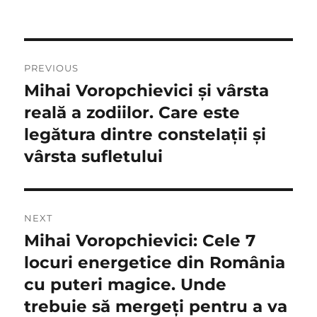
Navigare
PREVIOUS
în
Mihai Voropchievici și vârsta
Previous
post:
reală a zodiilor. Care este
articole
legătura dintre constelații și
vârsta sufletului
NEXT
Mihai Voropchievici: Cele 7
Next
post:
locuri energetice din România
cu puteri magice. Unde
trebuie să mergeţi pentru a va