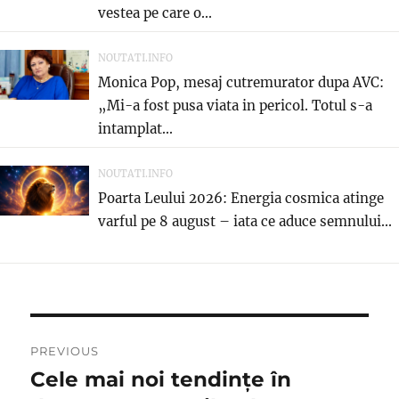
vestea pe care o...
NOUTATI.INFO
Monica Pop, mesaj cutremurator dupa AVC:
„Mi-a fost pusa viata in pericol. Totul s-a
intamplat...
NOUTATI.INFO
Poarta Leului 2026: Energia cosmica atinge
varful pe 8 august – iata ce aduce semnului...
Navigare
PREVIOUS
în
Cele mai noi tendințe în
Previous