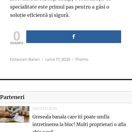
specialitate este primul pas pentru a găsi o
soluție eficientă și sigură.
0
SHARES
Author
Posted
Categories
Octavian Balan
iunie 17, 2025
Promo
on
Parteneri
NOUTATI.INFO
Greseala banala care iti poate umfla
intretinerea la bloc! Multi proprietari o afla