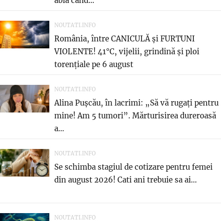
abia cand...
NOUTATI.INFO
România, între CANICULĂ și FURTUNI
VIOLENTE! 41°C, vijelii, grindină și ploi
torențiale pe 6 august
NOUTATI.INFO
Alina Pușcău, în lacrimi: „Să vă rugați pentru
mine! Am 5 tumori”. Mărturisirea dureroasă
a...
NOUTATI.INFO
Se schimba stagiul de cotizare pentru femei
din august 2026! Cati ani trebuie sa ai...
NOUTATI.INFO