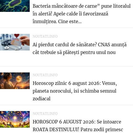
Bacteria mâncătoare de carne” pune litoralul
în alertă! Apele calde îi favorizează
înmulțirea. Cine este...
NOUTATI.INFO
Ai pierdut cardul de sănătate? CNAS anunță
cât trebuie să plătești pentru unul nou
NOUTATI.INFO
Horoscop zilnic 6 august 2026: Venus,
planeta norocului, isi schimba semnul
zodiacal
NOUTATI.INFO
HOROSCOP 6 AUGUST 2026: Se intoarce
ROATA DESTINULUI! Patru zodii primesc